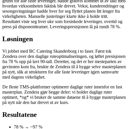
grunn for alle faste leveringer, hadde gradvis kommet ut av takt med
hvordan virksomheten faktisk ble drevet. Vekst, kundeendringer og
sesongsvingninger hadde hver for seg flyttet planen litt lenger fra
virkeligheten. Manuelle justeringer klarte ikke å holde tritt.
Resultatet viste seg hver uke som forsinkede leveringer, overtid og
press på disponentteamet. Leveringspresisjonen lå på rundt 78 %.
Løsningen
Vi jobbet med BC Catering Skanderborg i to faser. Først tok
Zendera over den daglige ruteoptimaliseringen, og løftet presisjonen
fra 78 % opp på lavt 90-tall. Deretter, og det er her mesteparten av
gevinsten kom fra, brukte de Zendera til å bygge selve masterplanen
på nytt, slik at strukturen for alle faste leveringer igjen samsvarte
med dagens virkelighet.
De fleste TMS-plattformer optimerer daglige ruter innenfor en fast
masterplan. Zendera gjør begge deler: vi holder daglige ruter
optimert, *og* vi bruker de samme dataene til å bygge masterplanen
på nytt når den har drevet ut av kurs.
Resultatene
78 % → ~97 %